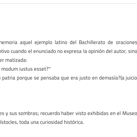
memoria aquel ejemplo latino del Bachillerato de oracione
tivo cuando el enunciado no expresa la opinión del autor, sin
ser matizada:
r modum iustus esset?"
 patria porque se pensaba que era justo en demasía?(a juici
ces y sus sombras; recuerdo haber visto exhibidas en el Muse
stocles, toda una curiosidad histórica.