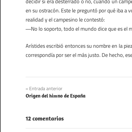
decidir si era desterrado o no, cuando un campes
en su ostracón. Este le preguntó por qué iba a v
realidad y el campesino le contestó:
―No lo soporto, todo el mundo dice que es el m
Arístides escribió entonces su nombre en la pie
correspondía por ser el más justo. De hecho, ese
Navegación
Entrada anterior
Origen del himno de España
de
entradas
12 comentarios