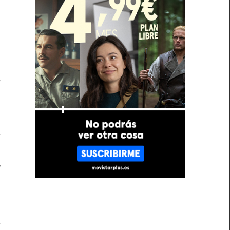
s
n
e
r