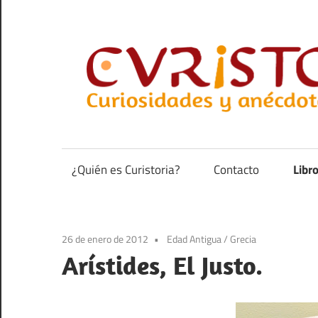
Saltar
al
contenido
Curiosidades
y
anécdotas
¿Quién es Curistoria?
Contacto
Libr
de
la
historia
26 de enero de 2012
Edad Antigua
/
Grecia
Arístides, El Justo.