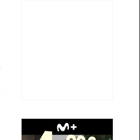
a
a
e
n
a