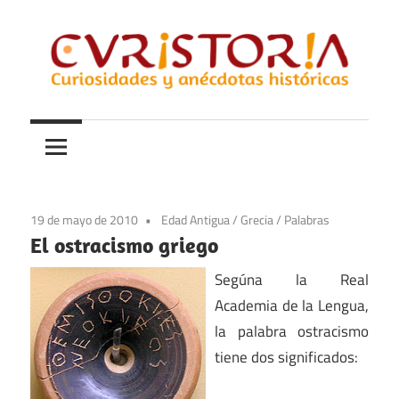
Saltar
al
contenido
Curiosidades
Curistoria
y
anécdotas
de
la
19 de mayo de 2010
Edad Antigua
/
Grecia
/
Palabras
historia
El ostracismo griego
Segúna la Real
Academia de la Lengua,
la palabra ostracismo
tiene dos significados: