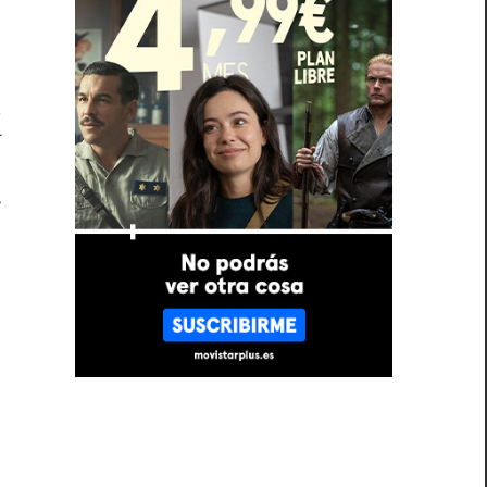
s
s
í
,
y