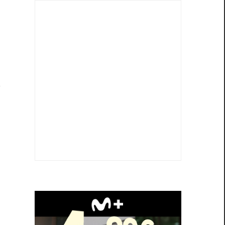
e
y
n
s