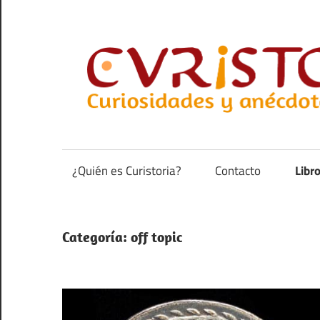
Saltar
al
contenido
Curiosidades
y
anécdotas
¿Quién es Curistoria?
Contacto
Libr
de
la
historia
Categoría:
off topic