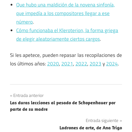
Que hubo una maldición de la novena sinfonía,
que impedía a los compositores llegar a ese
número
.
Cómo funcionaba el Kleroterion, la forma griega
de elegir aleatoriamente ciertos cargos
.
Si les apetece, pueden repasar las recopilaciones de
los últimos años:
2020
,
2021
,
2022
,
2023
y
2024
.
Curistoria
Navegación
Entrada anterior
off
Las duras lecciones al pesado de Schopenhauer por
de
topic
parte de su madre
entradas
Recopilación
Entrada siguiente
Ladrones de arte, de Ana Trigo