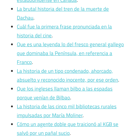
estadounidense en Canadá
.
La brutal historia del tren de la muerte de
Dachau
.
Cuál fue la primera frase pronunciada en la
historia del cine
.
Que es una leyenda lo del fresco general gallego
que dominaba la Península, en referencia a
Franco
.
La historia de un tipo condenado, ahorcado,
absuelto y reconocido inocente, por ese orden
.
Que los ingleses llaman bilbo a las espadas
porque venían de Bilbao
.
La historia de las cinco mil bibliotecas rurales
impulsadas por María Moliner
.
Cómo un agente doble que traicionó al KGB se
salvó por un pañal sucio
.