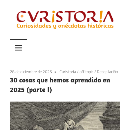
Saltar
al
contenido
Curiosidades
Curistoria
y
anécdotas
de
la
28 de diciembre de 2025
Curistoria
/
off topic
/
Recopilación
historia
30 cosas que hemos aprendido en
2025 (parte I)