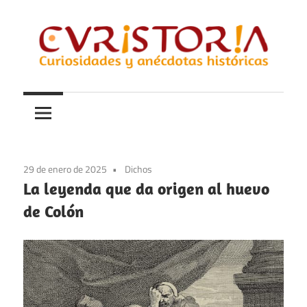
Saltar
al
contenido
Curiosidades
Curistoria
y
anécdotas
de
la
29 de enero de 2025
Dichos
historia
La leyenda que da origen al huevo
de Colón