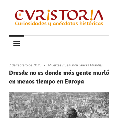
Saltar
al
contenido
Curiosidades
Curistoria
y
anécdotas
de
la
2 de febrero de 2025
Muertes
/
Segunda Guerra Mundial
historia
Dresde no es donde más gente murió
en menos tiempo en Europa