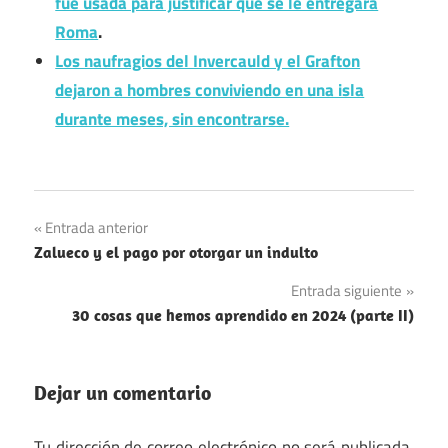
fue usada para justificar que se le entregara
Roma
.
Los naufragios del Invercauld y el Grafton
dejaron a hombres conviviendo en una isla
durante meses, sin encontrarse.
off
Navegación
Entrada anterior
topic
Zalueco y el pago por otorgar un indulto
de
Recopilación
Entrada siguiente
entradas
30 cosas que hemos aprendido en 2024 (parte II)
Dejar un comentario
Tu dirección de correo electrónico no será publicada.