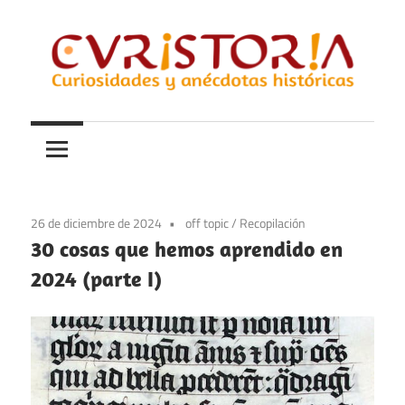
Saltar
al
contenido
Curiosidades
Curistoria
y
anécdotas
de
la
26 de diciembre de 2024
off topic
/
Recopilación
historia
30 cosas que hemos aprendido en
2024 (parte I)