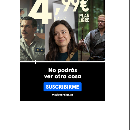
e
o
a
l
a
e
a
r
s