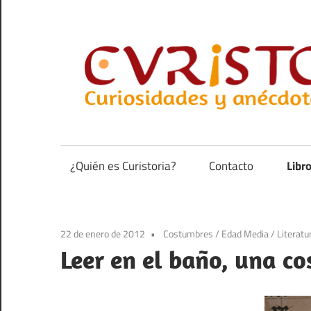
Saltar
al
contenido
Curiosidades
y
anécdotas
¿Quién es Curistoria?
Contacto
Libr
de
la
historia
22 de enero de 2012
Costumbres
/
Edad Media
/
Literatu
Leer en el baño, una c