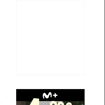
e
n
o
r