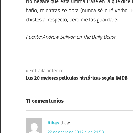
No negaré que esta última frase en la que dice 
baño, mientras se obra (nunca sé qué verbo u
chistes al respecto, pero me los guardaré.
Fuente: Andrew Sulivan en The Daily Beast
Navegación
Entrada anterior
Las 20 mejores películas históricas según IMDB
de
entradas
11 comentarios
Kikas
dice:
22 de enero de 2012 a las 21:53