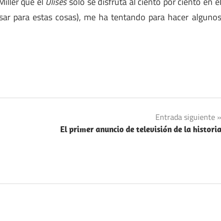
Miller que el
Ulises
sólo se disfruta al ciento por ciento en e
sar para estas cosas), me ha tentando para hacer alguno
Entrada siguiente
El primer anuncio de televisión de la histori