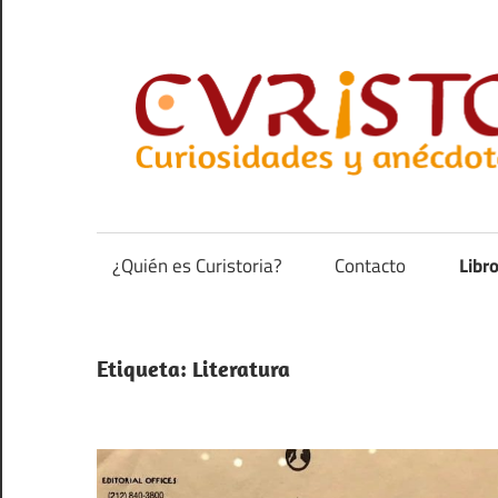
Saltar
al
contenido
Curiosidades
y
anécdotas
¿Quién es Curistoria?
Contacto
Libr
de
la
historia
Etiqueta:
Literatura