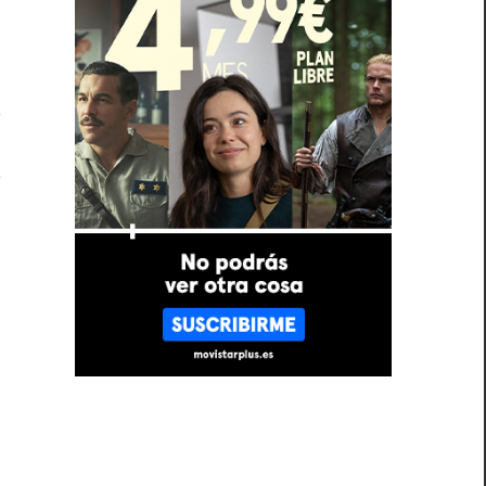
s
l
s
e