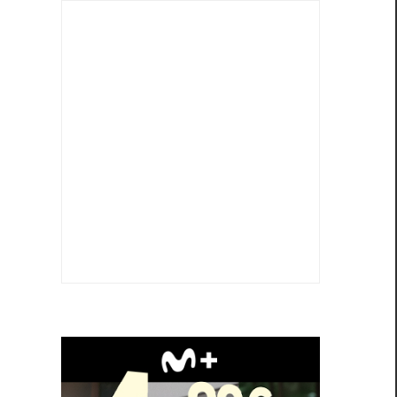
,
n
,
l
i