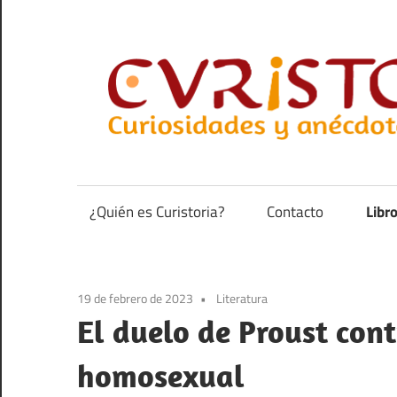
Saltar
al
contenido
Curiosidades
y
anécdotas
¿Quién es Curistoria?
Contacto
Libr
de
la
historia
19 de febrero de 2023
Literatura
El duelo de Proust contr
homosexual