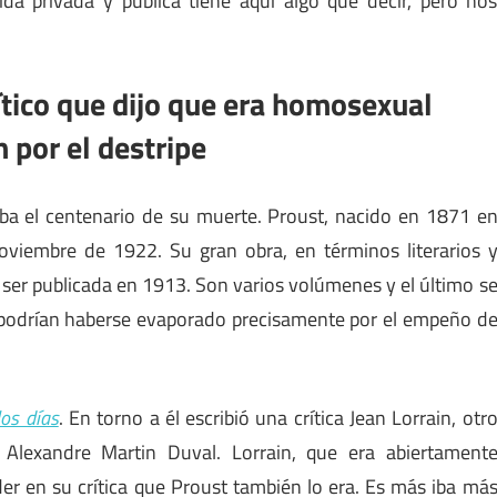
da privada y pública tiene aquí algo que decir, pero no
rítico que dijo que era homosexual
 por el destripe
 el centenario de su muerte. Proust, nacido en 1871 e
oviembre de 1922. Su gran obra, en términos literarios 
ser publicada en 1913. Son varios volúmenes y el último s
 podrían haberse evaporado precisamente por el empeño d
los días
. En torno a él escribió una crítica Jean Lorrain, otr
 Alexandre Martin Duval. Lorrain, que era abiertament
er en su crítica que Proust también lo era. Es más iba má