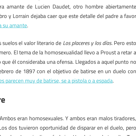
 era amante de Lucien Daudet, otro hombre abiertament
ro y Lorrain dejaba caer que este detalle del padre a favo
ia su amante
.
suelos el valor literario de
Los placeres y los días
. Pero est
mero. El tema de la homosexualidad llevo a Proust a retar 
 lo que él consideraba una ofensa. Llegados a aquel punto n
 febrero de 1897 con el objetivo de batirse en un duelo co
es parecen muy de batirse, se a pistola o a espada
.
re
 Ambos eran homosexuales. Y ambos eran malos tiradores
 Los dos tuvieron oportunidad de disparar en el duelo, per