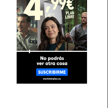
e
a
l