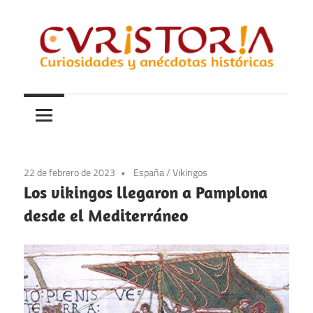
Saltar
al
contenido
Curiosidades
Curistoria
y
anécdotas
de
la
22 de febrero de 2023
España
/
Vikingos
historia
Los vikingos llegaron a Pamplona
desde el Mediterráneo