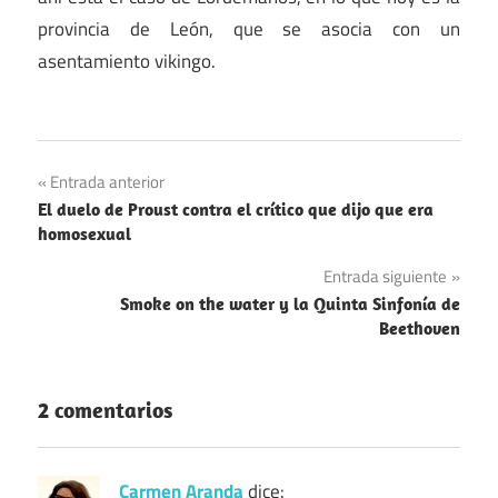
provincia de León, que se asocia con un
asentamiento vikingo.
España
Navegación
Entrada anterior
Vikingos
El duelo de Proust contra el crítico que dijo que era
de
homosexual
entradas
Entrada siguiente
Smoke on the water y la Quinta Sinfonía de
Beethoven
2 comentarios
Carmen Aranda
dice: