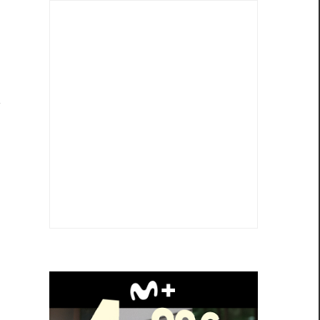
z
a
a
e
e