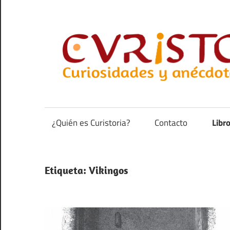
Saltar
al
contenido
Curiosidades
y
anécdotas
¿Quién es Curistoria?
Contacto
Libr
de
la
historia
Etiqueta:
Vikingos