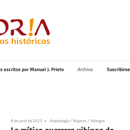
Curistoria
os escritos por Manuel J. Prieto
Archivo
Suscribirse
8 de junio de 2023
Arqueología
/
Mujeres
/
Vikingos
La mítica guerrera vikinga de