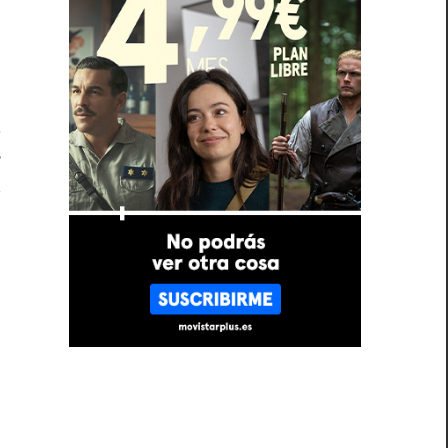
n
r
o
y
s