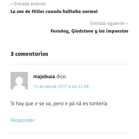
Navegación
Entrada anterior
La voz de Hitler cuando hablaba normal
de
Entrada siguiente
entradas
Faraday, Gladstone y los impuestos
3 comentarios
majobusa
dice:
14 de julio de 2017 a las 22:58
Si hay que ir se va, pero ir pá ná es tontería
Responder