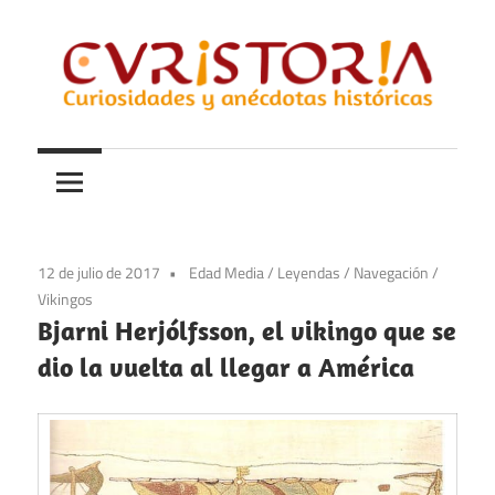
Saltar
al
contenido
Curiosidades
Curistoria
y
anécdotas
de
la
12 de julio de 2017
Edad Media
/
Leyendas
/
Navegación
/
historia
Vikingos
Bjarni Herjólfsson, el vikingo que se
dio la vuelta al llegar a América