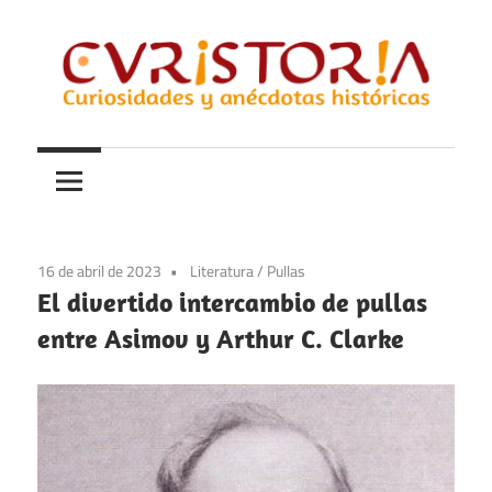
Saltar
al
contenido
Curiosidades
Curistoria
y
anécdotas
de
la
16 de abril de 2023
Literatura
/
Pullas
historia
El divertido intercambio de pullas
entre Asimov y Arthur C. Clarke