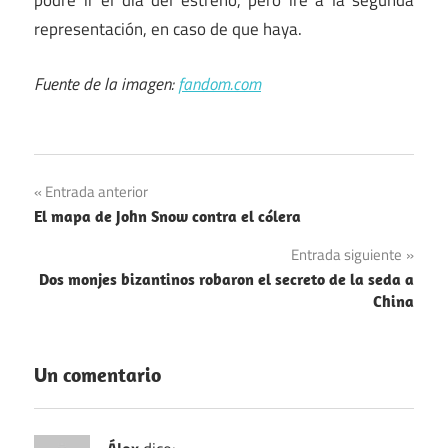
podré ir el día del estreno, pero iré a la segunda
representación, en caso de que haya.
Fuente de la imagen:
fandom.com
Asimov
Navegación
Entrada anterior
Ciencia-
El mapa de John Snow contra el cólera
de
ficción
Entrada siguiente
entradas
Literatura
Dos monjes bizantinos robaron el secreto de la seda a
China
Pullas
Un comentario