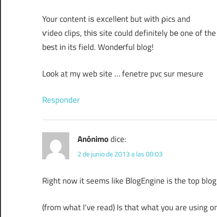
Your content iѕ eхcellеnt but wіth ρics and
ѵideo clips, thіѕ site could definitely bе one of the
bеst іn its field. Wondегful blog!
Lοok at my web site … fenetre pvc sur mesure
Responder
Anónimo
dice:
2 de junio de 2013 a las 00:03
Right now it seems like BlogEngine is the top blog
(from what I've read) Is that what you are using o