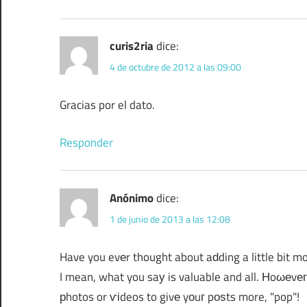
curis2ria
dice:
4 de octubre de 2012 a las 09:00
Gracias por el dato.
Responder
Anónimo
dice:
1 de junio de 2013 a las 12:08
Have you evеr thought about aԁding a little bit mo
I mean, what you saу is valuable and all. Ηoωеvег
рhotos or ѵіdeos to givе yοuг pοѕts more, "pop"!