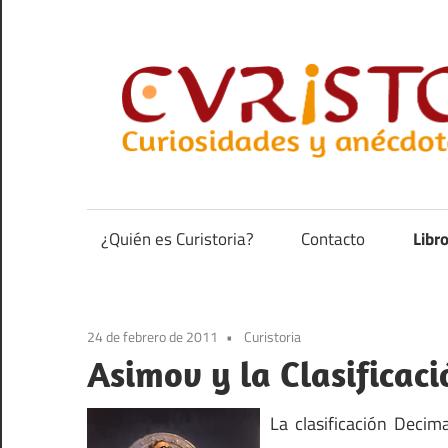
Saltar
al
contenido
Curiosidades
y
anécdotas
¿Quién es Curistoria?
Contacto
Libr
de
la
historia
24 de febrero de 2011
Curistoria
Asimov y la Clasificac
La clasificación Decim