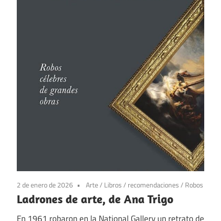
2 de enero de 2026
Arte
/
Libros
/
recomendaciones
/
Robos
Ladrones de arte, de Ana Trigo
En 1961 robaron en la National Gallery un retrato de