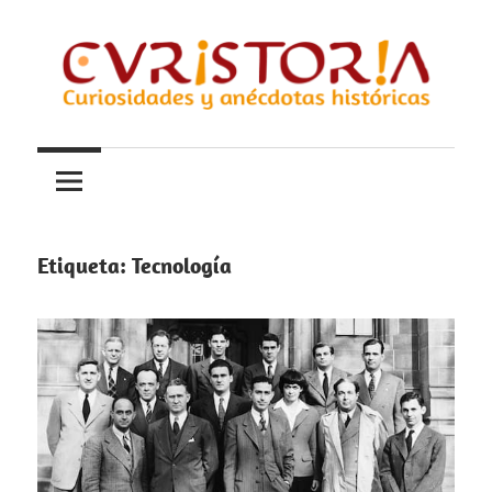
Saltar
al
contenido
Curiosidades
Curistoria
y
anécdotas
de
la
Etiqueta:
Tecnología
historia