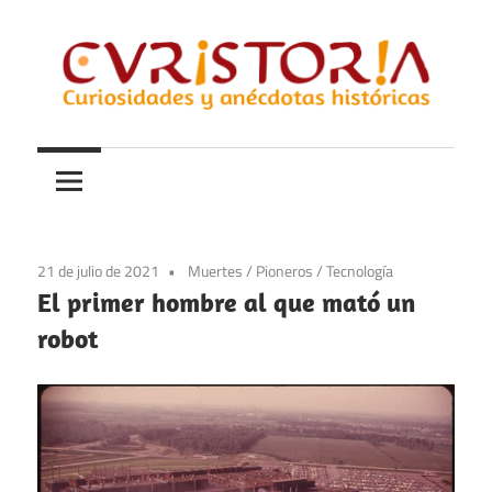
Saltar
al
contenido
Curiosidades
Curistoria
y
anécdotas
de
la
21 de julio de 2021
Muertes
/
Pioneros
/
Tecnología
historia
El primer hombre al que mató un
robot