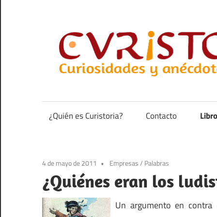
Saltar
al
contenido
Curiosidades
y
anécdotas
¿Quién es Curistoria?
Contacto
Libr
de
la
historia
4 de mayo de 2011
Empresas
/
Palabras
¿Quiénes eran los ludis
Un argumento en contra 