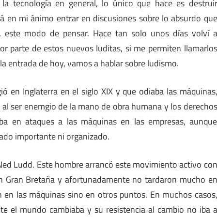
 la tecnología en general, lo único que hace es destrui
tá en mi ánimo entrar en discusiones sobre lo absurdo qu
, este modo de pensar. Hace tan solo unos días volví 
r parte de estos nuevos luditas, si me permiten llamarlo
a la entrada de hoy, vamos a hablar sobre ludismo.
ó en Inglaterra en el siglo XIX y que odiaba las máquinas
 al ser enemgio de la mano de obra humana y los derecho
maba en ataques a las máquinas en las empresas, aunqu
do importante ni organizado.
Ned Ludd. Este hombre arrancó este movimiento activo co
 en Gran Bretaña y afortunadamente no tardaron mucho e
 en las máquinas sino en otros puntos. En muchos casos
te el mundo cambiaba y su resistencia al cambio no iba 