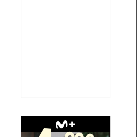
r
e
a
s
,
s
e
n
n
,
a