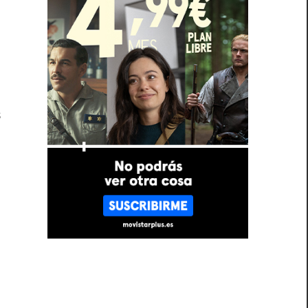
e
o
o
s
e
n
s
,