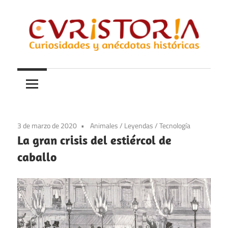
Saltar
al
contenido
Curiosidades
Curistoria
y
anécdotas
de
la
3 de marzo de 2020
Animales
/
Leyendas
/
Tecnología
historia
La gran crisis del estiércol de
caballo