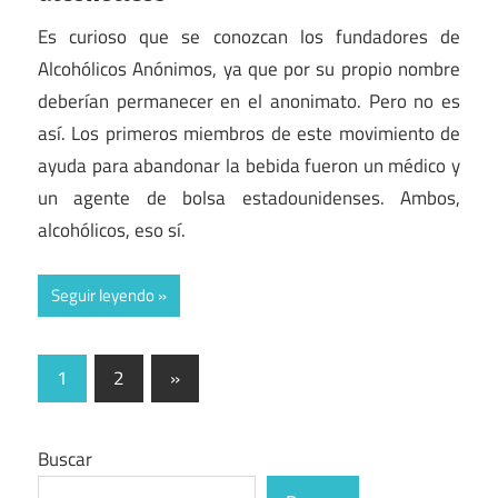
Es curioso que se conozcan los fundadores de
Alcohólicos Anónimos, ya que por su propio nombre
deberían permanecer en el anonimato. Pero no es
así. Los primeros miembros de este movimiento de
ayuda para abandonar la bebida fueron un médico y
un agente de bolsa estadounidenses. Ambos,
alcohólicos, eso sí.
Seguir leyendo
Paginación
Entradas
1
2
»
siguientes
de
entradas
Buscar