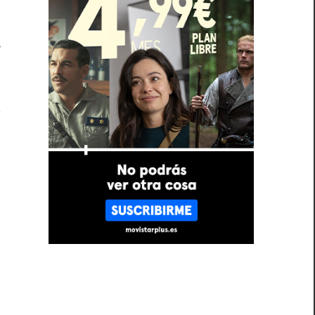
s
y
l
l
s
e