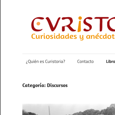
Saltar
al
contenido
Curiosidades
y
anécdotas
¿Quién es Curistoria?
Contacto
Libr
de
la
historia
Categoría:
Discursos