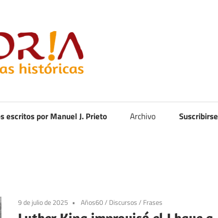
Curistoria
os escritos por Manuel J. Prieto
Archivo
Suscribirse
9 de julio de 2025
Años60
/
Discursos
/
Frases
Luther King improvisó el I have a