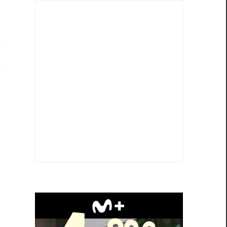
a
,
o
r
u