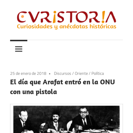
Saltar
al
contenido
Curiosidades
Curistoria
y
anécdotas
de
la
25 de enero de 2018
Discursos
/
Oriente
/
Política
historia
El día que Arafat entró en la ONU
con una pistola