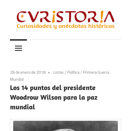
Saltar
al
contenido
Curiosidades
Curistoria
y
anécdotas
de
la
28 de enero de 2018
Listas
/
Política
/
Primera Guerra
historia
Mundial
Los 14 puntos del presidente
Woodrow Wilson para la paz
mundial