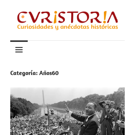
Saltar
al
contenido
Curiosidades
Curistoria
y
anécdotas
de
la
Categoría:
Años60
historia