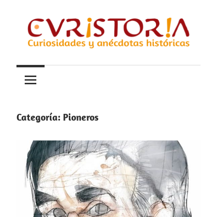
Saltar
al
contenido
Curiosidades
Curistoria
y
anécdotas
de
la
Categoría:
Pioneros
historia