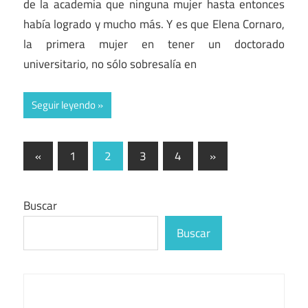
de la academia que ninguna mujer hasta entonces
había logrado y mucho más. Y es que Elena Cornaro,
la primera mujer en tener un doctorado
universitario, no sólo sobresalía en
Seguir leyendo
Paginación
Entradas
Entradas
«
1
2
3
4
»
anteriores
siguientes
de
entradas
Buscar
Buscar