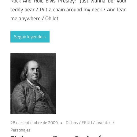
Rock And Roll, Elvis Presley: “Just wanna be, your
teddy bear / Put a chain around my neck / And lead
me anywhere / Oh let
Seguir leyendo
28 de septiembre de 2009
Dichos
/
EEUU
/
inventos
/
Personajes