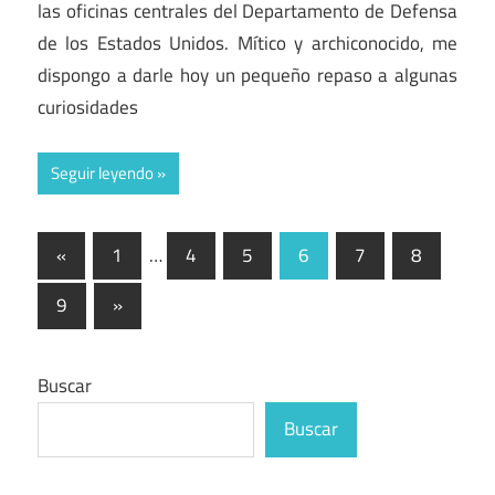
las oficinas centrales del Departamento de Defensa
de los Estados Unidos. Mítico y archiconocido, me
dispongo a darle hoy un pequeño repaso a algunas
curiosidades
Seguir leyendo
Paginación
Entradas
«
1
…
4
5
6
7
8
anteriores
de
Entradas
9
»
entradas
siguientes
Buscar
Buscar