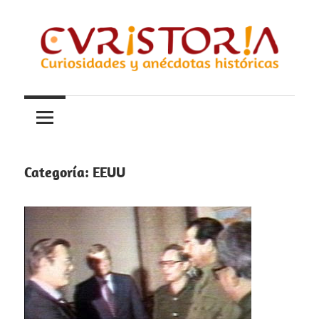
Saltar
al
contenido
Curiosidades
Curistoria
y
anécdotas
de
la
Categoría:
EEUU
historia