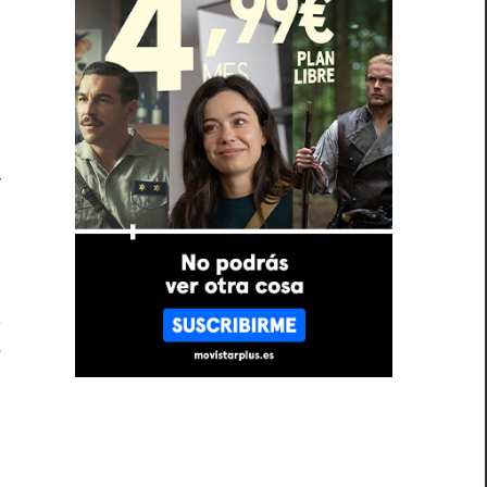
r
.
n
r
e
a
n
A
e