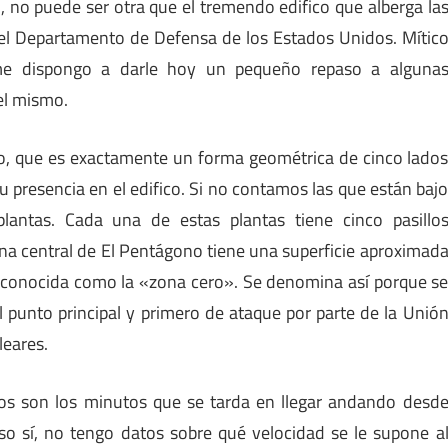
, no puede ser otra que el tremendo edifico que alberga la
del Departamento de Defensa de los Estados Unidos. Mític
me dispongo a darle hoy un pequeño repaso a alguna
el mismo.
o, que es exactamente un forma geométrica de cinco lado
u presencia en el edifico. Si no contamos las que están baj
 plantas. Cada una de estas plantas tiene cinco pasillo
ona central de El Pentágono tiene una superficie aproximad
 conocida como la «zona cero». Se denomina así porque s
el punto principal y primero de ataque por parte de la Unió
leares.
tos son los minutos que se tarda en llegar andando desd
 Eso sí, no tengo datos sobre qué velocidad se le supone a