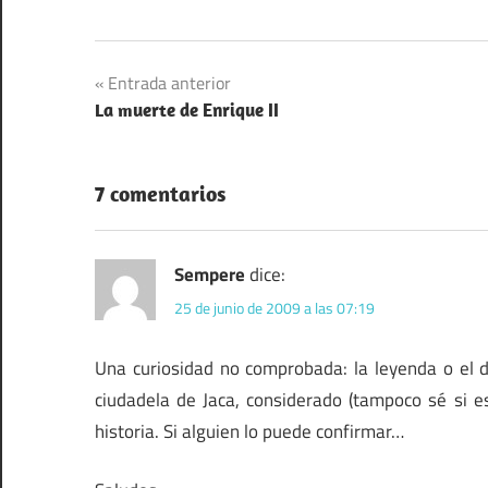
Navegación
Entrada anterior
La muerte de Enrique II
de
entradas
7 comentarios
Sempere
dice:
25 de junio de 2009 a las 07:19
Una curiosidad no comprobada: la leyenda o el 
ciudadela de Jaca, considerado (tampoco sé si es 
historia. Si alguien lo puede confirmar…