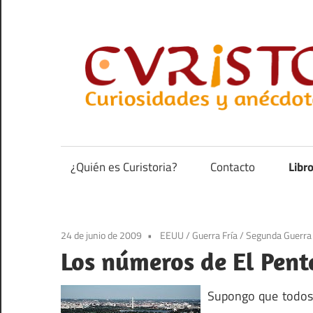
Saltar
al
contenido
Curiosidades
y
anécdotas
¿Quién es Curistoria?
Contacto
Libr
de
la
historia
24 de junio de 2009
EEUU
/
Guerra Fría
/
Segunda Guerra
Los números de El Pen
Supongo que todos 