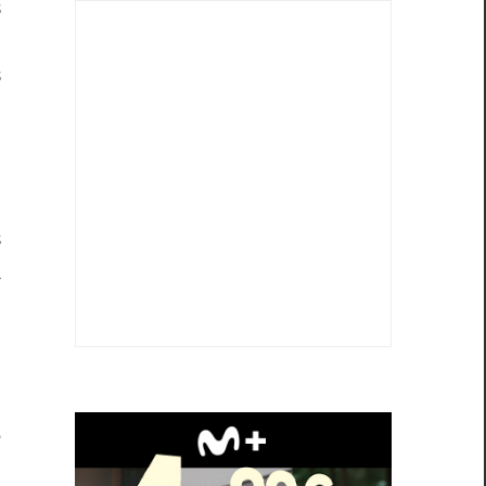
s
o
s
s
o
s
a
e
n
e
l