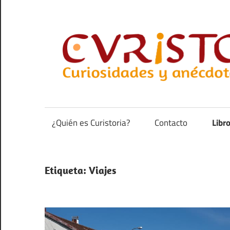
Saltar
al
contenido
Curiosidades
y
anécdotas
¿Quién es Curistoria?
Contacto
Libr
de
la
historia
Etiqueta:
Viajes