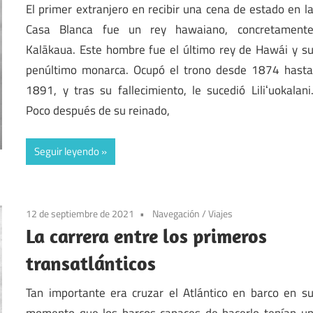
El primer extranjero en recibir una cena de estado en l
Casa Blanca fue un rey hawaiano, concretament
Kalākaua. Este hombre fue el último rey de Hawái y s
penúltimo monarca. Ocupó el trono desde 1874 hast
1891, y tras su fallecimiento, le sucedió Liliʻuokalani
Poco después de su reinado,
Seguir leyendo
12 de septiembre de 2021
Navegación
/
Viajes
La carrera entre los primeros
transatlánticos
Tan importante era cruzar el Atlántico en barco en s
momento que los barcos capaces de hacerlo tenían u