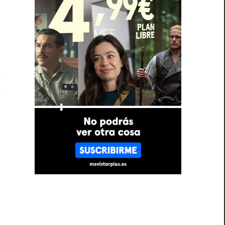
e
.
ó
a
a