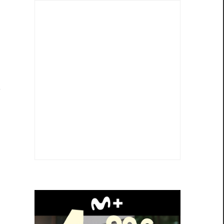
l
a
e
e