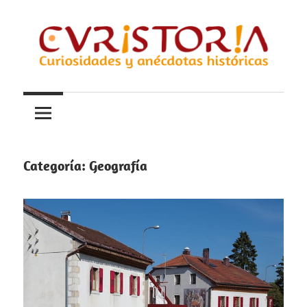
Saltar
al
contenido
Curiosidades
Curistoria
y
anécdotas
de
la
Categoría:
Geografía
historia