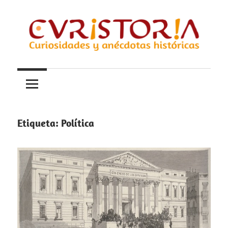
Saltar
al
contenido
Curiosidades
Curistoria
y
anécdotas
de
la
Etiqueta:
Política
historia