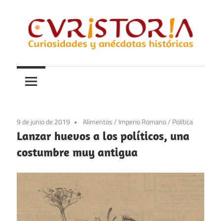
Saltar
al
contenido
Curiosidades
Curistoria
y
anécdotas
de
la
9 de junio de 2019
Alimentos
/
Imperio Romano
/
Política
historia
Lanzar huevos a los políticos, una
costumbre muy antigua