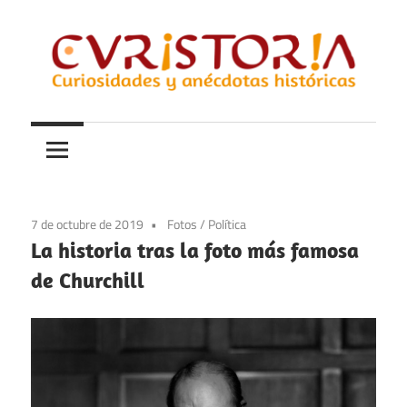
Saltar
al
contenido
Curiosidades
Curistoria
y
anécdotas
de
la
7 de octubre de 2019
Fotos
/
Política
historia
La historia tras la foto más famosa
de Churchill