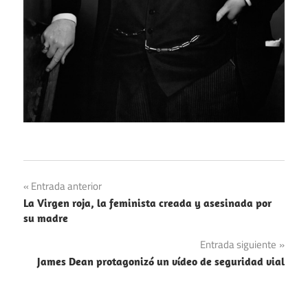
Fotos
Navegación
Entrada anterior
Política
La Virgen roja, la feminista creada y asesinada por
de
su madre
entradas
Entrada siguiente
James Dean protagonizó un vídeo de seguridad vial