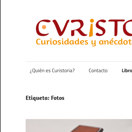
Saltar
al
contenido
Curiosidades
y
anécdotas
¿Quién es Curistoria?
Contacto
Libr
de
la
historia
Etiqueta:
Fotos