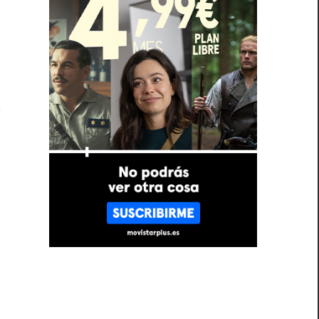
,
l
s
e