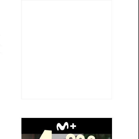
e
s
a
o