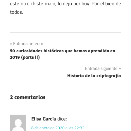
este otro chiste malo, lo dejo por hoy. Por el bien de
todos.
Construcciones
Navegación
Entrada anterior
Madrid
50 curiosidades históricas que hemos aprendido en
de
2019 (parte II)
Política
entradas
Entrada siguiente
Historia de la criptografía
2 comentarios
Elisa García
dice:
8 de enero de 2020 a las 22:32