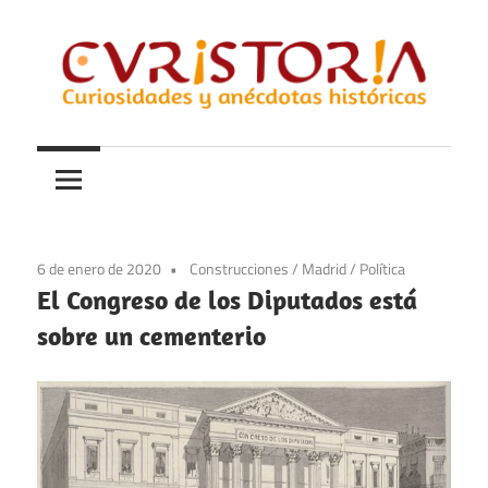
Saltar
al
contenido
Curiosidades
Curistoria
y
anécdotas
de
la
6 de enero de 2020
Construcciones
/
Madrid
/
Política
historia
El Congreso de los Diputados está
sobre un cementerio