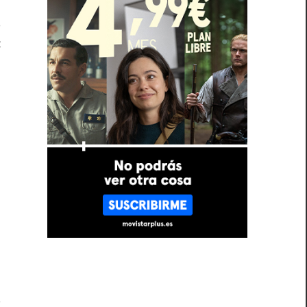
s
t
l
o
a