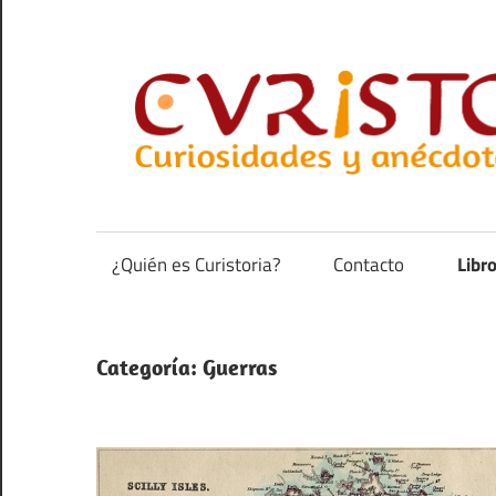
Saltar
al
contenido
Curiosidades
y
anécdotas
¿Quién es Curistoria?
Contacto
Libr
de
la
historia
Categoría:
Guerras