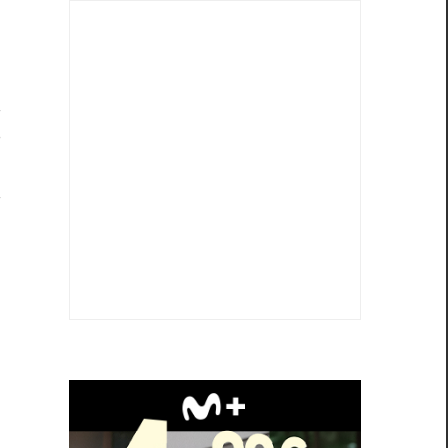
a
s
.
a