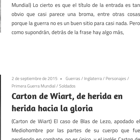
Mundial) Lo cierto es que el título de la entrada es ta
obvio que casi parece una broma, entre otras cosa
porque la guerra no es un buen sitio para casi nada. Per
como supondrán, detrás de la frase hay algo más,
2 de septiembre de 2015
Guerras
/
Inglaterra
/
Personajes
/
Primera Guerra Mundial
/
Soldados
Carton de Wiart, de herida en
herida hacia la gloria
(Carton de Wiart) El caso de Blas de Lezo, apodado e
Mediohombre por las partes de su cuerpo que fu
perdiendo en combate, no es único, y el inglés Carton d