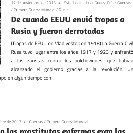
17 de noviembre de 2013
Estados Unidos
/
Guerra Fría
/
Guerras
/
Primera Guerra Mundial
/
Rusia
De cuando EEUU envió tropas a
Rusia y fueron derrotadas
(Tropas de EEUU en Vladivostok en 1918) La Guerra Civi
Rusa tuvo lugar entre los años 1917 y 1923 y enfrent
a los zaristas contra los bolcheviques, que había
alcanzado el gobierno gracias a la revolución. U
apó en algún tiempo con
mbre de 2013
Guerras
/
Primera Guerra Mundial
 las prostitutas enfermas eran las