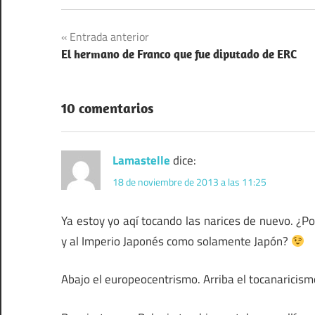
Navegación
Entrada anterior
El hermano de Franco que fue diputado de ERC
de
entradas
10 comentarios
Lamastelle
dice:
18 de noviembre de 2013 a las 11:25
Ya estoy yo aqí tocando las narices de nuevo. ¿P
y al Imperio Japonés como solamente Japón?
Abajo el europeocentrismo. Arriba el tocanaricis