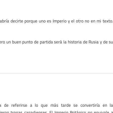
bría decirte porque uno es Imperio y el otro no en mi texto
ero un buen punto de partida será la historia de Rusia y de s
ra de referirse a lo que más tarde se convertiría en l
ron tropas canadienses, El Imperio Británico no equivale 