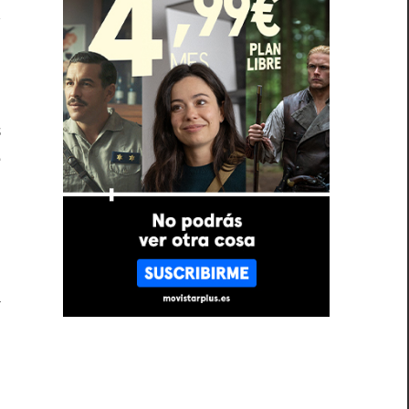
y
a
s
e
,
n
a
l