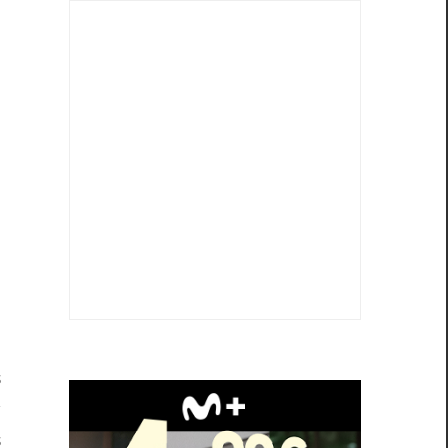
s
y
s