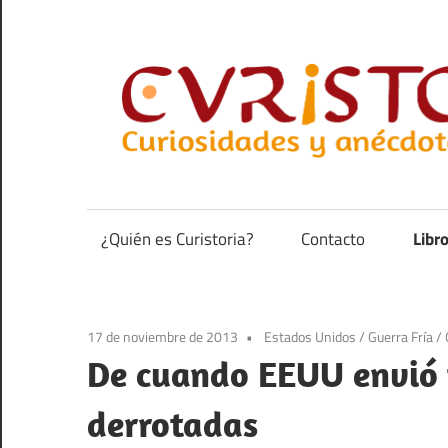
Saltar
al
contenido
Curiosidades
y
anécdotas
¿Quién es Curistoria?
Contacto
Libr
de
la
historia
17 de noviembre de 2013
Estados Unidos
/
Guerra Fría
/
De cuando EEUU envió 
derrotadas