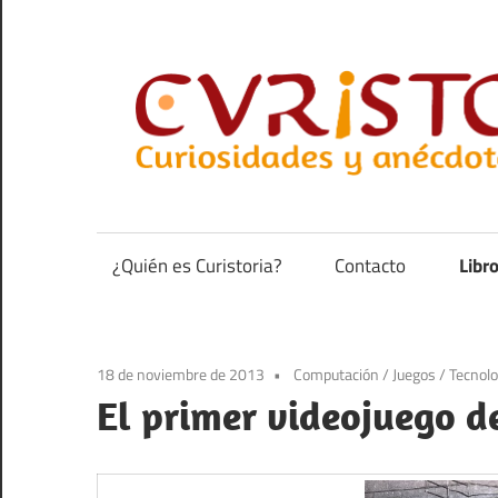
Saltar
al
contenido
Curiosidades
y
anécdotas
¿Quién es Curistoria?
Contacto
Libr
de
la
historia
18 de noviembre de 2013
Computación
/
Juegos
/
Tecnolo
El primer videojuego de