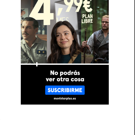
á
l
l
o
n
l
n
n
y
n