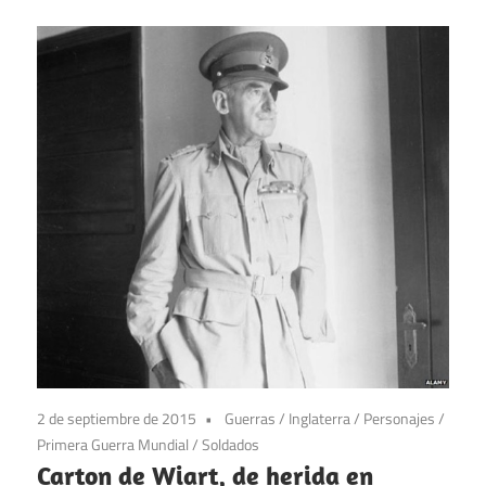
2 de septiembre de 2015
Guerras
/
Inglaterra
/
Personajes
/
Primera Guerra Mundial
/
Soldados
Carton de Wiart, de herida en