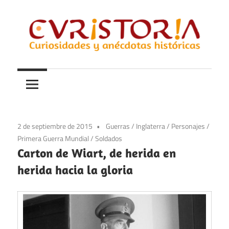
Saltar
al
contenido
Curiosidades
Curistoria
y
anécdotas
de
la
2 de septiembre de 2015
Guerras
/
Inglaterra
/
Personajes
/
historia
Primera Guerra Mundial
/
Soldados
Carton de Wiart, de herida en
herida hacia la gloria