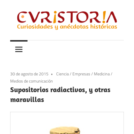
Saltar
al
contenido
Curiosidades
Curistoria
y
anécdotas
de
la
30 de agosto de 2015
Ciencia
/
Empresas
/
Medicina
/
historia
Medios de comunicación
Supositorios radiactivos, y otras
maravillas