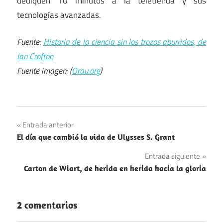
dediquen 10 minutos a la teletienda y sus
tecnologías avanzadas.
Fuente:
Historia de la ciencia sin los trozos aburridos, de
Ian Crofton
Fuente imagen: (
Orau.org
)
Navegación
Entrada anterior
El día que cambió la vida de Ulysses S. Grant
de
Entrada siguiente
entradas
Carton de Wiart, de herida en herida hacia la gloria
2 comentarios