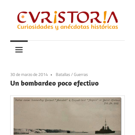
Saltar
al
contenido
Curiosidades
Curistoria
y
anécdotas
de
la
30 de marzo de 2014
Batallas
/
Guerras
historia
Un bombardeo poco efectivo