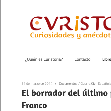
Saltar
al
contenido
Curiosidades
y
anécdotas
¿Quién es Curistoria?
Contacto
Libr
de
la
historia
31 de marzo de 2014
Documentos
/
Guerra Civil Español
El borrador del último 
Franco