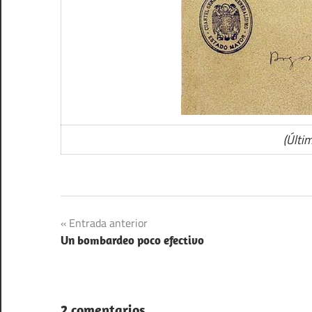
(Últi
Navegación
Entrada anterior
Un bombardeo poco efectivo
de
entradas
2 comentarios