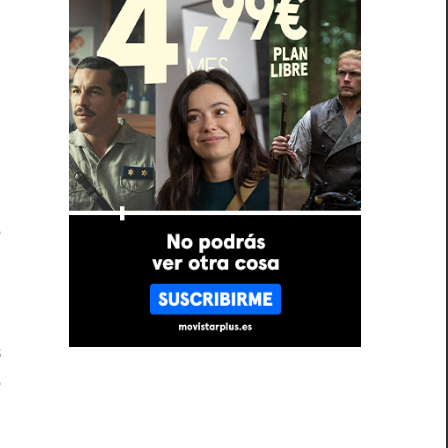
a
e
,
o
e
,
s
e