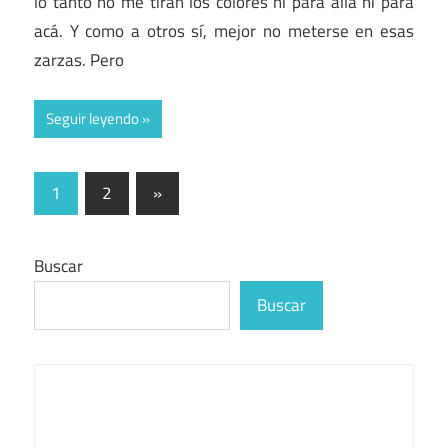
lo tanto no me tiran los colores ni para allá ni para
acá. Y como a otros sí, mejor no meterse en esas
zarzas. Pero
Seguir leyendo
Paginación
Entradas
1
2
»
siguientes
de
entradas
Buscar
Buscar