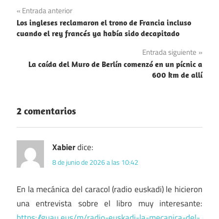
Arqueología
Navegación
Entrada anterior
Franquismo
Los ingleses reclamaron el trono de Francia incluso
de
cuando el rey francés ya había sido decapitado
Libros
entradas
Entrada siguiente
Recomendaciones
La caída del Muro de Berlín comenzó en un pícnic a
600 km de allí
2 comentarios
Xabier
dice:
8 de junio de 2026 a las 10:42
En la mecánica del caracol (radio euskadi) le hicieron
una entrevista sobre el libro muy interesante:
https://guau.eus/m/radio-euskadi-la-mecanica-del-