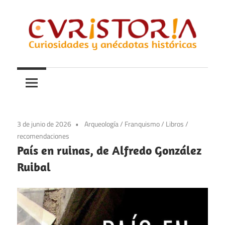
Saltar
al
contenido
Curiosidades
Curistoria
y
anécdotas
de
la
3 de junio de 2026
Arqueología
/
Franquismo
/
Libros
/
historia
recomendaciones
País en ruinas, de Alfredo González
Ruibal