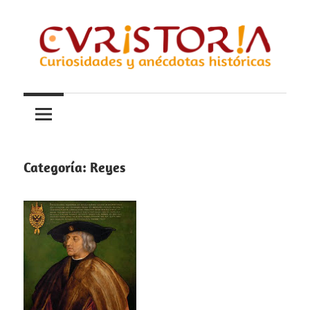
Saltar
al
contenido
Curiosidades
Curistoria
y
anécdotas
de
la
Categoría:
Reyes
historia