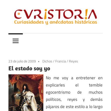
Saltar
al
contenido
Curiosidades
Curistoria
y
anécdotas
de
la
23 de julio de 2009
Dichos
/
Francia
/
Reyes
historia
El estado soy yo
No me voy a entretener en
explicarles el temible
egocentrismo de muchos
políticos, reyes y demás
pájaros de este estilo a lo largo