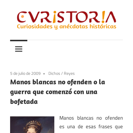
Saltar
al
contenido
Curiosidades
Curistoria
y
anécdotas
de
la
5 de julio de 2009
Dichos
/
Reyes
historia
Manos blancas no ofenden o la
guerra que comenzó con una
bofetada
Manos blancas no ofenden
es una de esas frases que