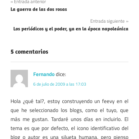
Navegación
Entrada anterior
Reyes
La guerra de las dos rosas
de
Entrada siguiente
entradas
Los periódicos y el poder, ya en la época napoleónica
5 comentarios
Fernando
dice:
6 de julio de 2009 a las 17:03
Hola ¿qué tal?, estoy construyendo un feevy en el
que he seleccionado los blogs, como el tuyo, que
más me gustan. Tardaré unos días en incluirlo. El
tema es que por defecto, el icono identificativo del
blog o autor es una silueta humana, pero pienso