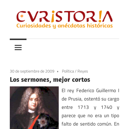
Saltar
al
contenido
Curiosidades
Curistoria
y
anécdotas
de
la
30 de septiembre de 2009
Política
/
Reyes
historia
Los sermones, mejor cortos
El rey Federico Guillermo I
de Prusia, ostentó su cargo
entre 1713 y 1740 y
parece que no era un tipo
falto de sentido común. En