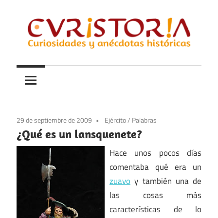
Saltar
al
contenido
Curiosidades
Curistoria
y
anécdotas
de
la
29 de septiembre de 2009
Ejército
/
Palabras
historia
¿Qué es un lansquenete?
Hace unos pocos días
comentaba qué era un
zuavo
y también una de
las cosas más
características de lo